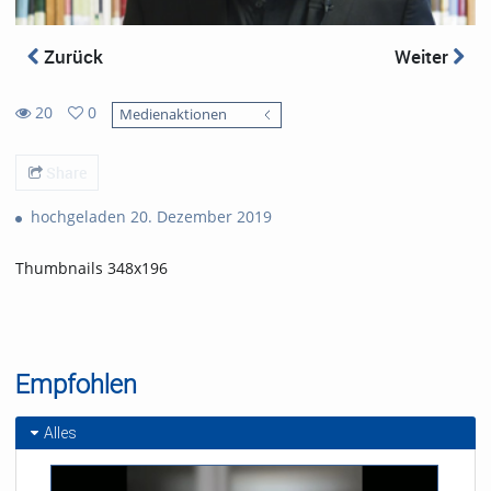
Zurück
Weiter
20
0
Medienaktionen
0
20
favorites
views
Share
hochgeladen 20. Dezember 2019
Thumbnails 348x196
Empfohlen
Alles