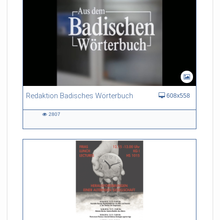
Redaktion Badisches Wörterbuch
608x558
2807
2807
views