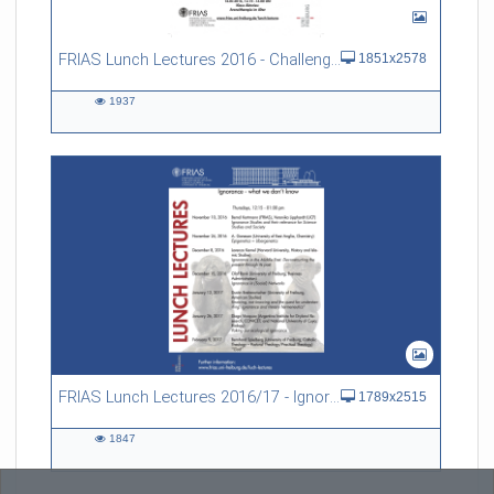
FRIAS Lunch Lectures 2016 - Challenges of an Ageing Society
1851x2578
1937
1937
views
FRIAS Lunch Lectures 2016/17 - Ignorance - what we don't know
1789x2515
1847
1847
views