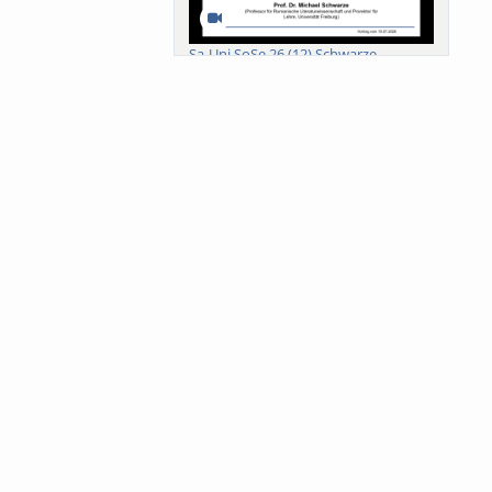
Sa-Uni SoSe 26 (12) Schwarze
Meanings of Forests: A Collaborative
Comparativ...
Als der Wald eine Zukunftsfrage
wurde. Wissen, ...