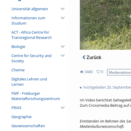
Universität allgemein
Informationen zum
Studium
ACT - Africa Centre for
Transregional Research
Biologie
Centre for Security and
Zurück
Society
Chemie
3480
0
Medienaktio
0
Digitales Lehren und
3480
favorites
Lernen
views
hochgeladen 20. Septembe
FMF - Freiburger
Materialforschungszentrum
Im Video berichtet Gehegelei
Zum Crossmedia-Beitrag auf 
FRIAS
Geographie
Entstanden im Rahmen des Sem
Geowissenschaften
Medienkulturwissenschaft.