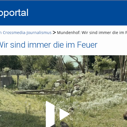
go
go
go
to
to
to
navigation
main
footer
content
n Crossmedia-Journalismus
Mundenhof: Wir sind immer die im 
ir sind immer die im Feuer
Video abspielen