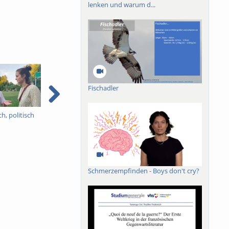
lenken und warum d...
Fischadler
ch, politisch
Peter Carp - Abschied
Tramp-Rallye Freiburg -
vom Theater Freiburg
per Anhalter an ein
unbekanntes Ziel
Schmerzempfinden - Boys don't cry?