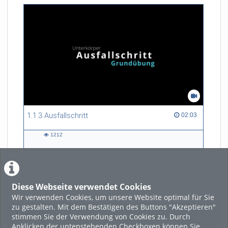
1.1.3 Ausfallschritt
02:03 duration
02:03
1212
1212
views
Diese Webseite verwendet Cookies
LADE MEHR
Wir verwenden Cookies, um unsere Website optimal für Sie
zu gestalten. Mit dem Bestätigen des Buttons "Akzeptieren"
Featured
stimmen Sie der Verwendung von Cookies zu. Durch
Anklicken der untenstehenden Checkboxen können Sie