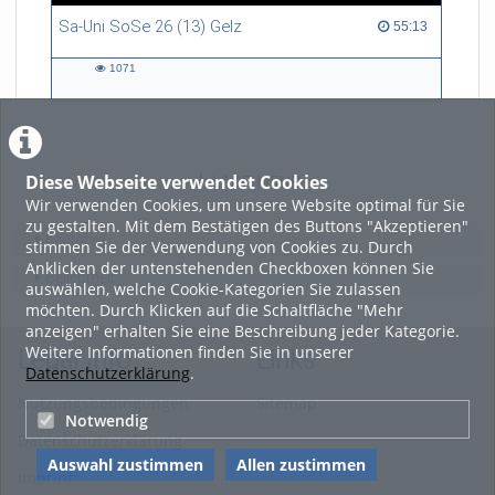
Sa-Uni SoSe 26 (13) Gelz
55:13 duration
55:13
1071
1071
views
Diese Webseite verwendet Cookies
LADE MEHR
Wir verwenden Cookies, um unsere Website optimal für Sie
zu gestalten. Mit dem Bestätigen des Buttons "Akzeptieren"
Featured
stimmen Sie der Verwendung von Cookies zu. Durch
Anklicken der untenstehenden Checkboxen können Sie
Beliebtheit
auswählen, welche Cookie-Kategorien Sie zulassen
möchten. Durch Klicken auf die Schaltfläche "Mehr
anzeigen" erhalten Sie eine Beschreibung jeder Kategorie.
Weitere Informationen finden Sie in unserer
Legal Info
Links
Datenschutzerklärung
.
Nutzungsbedingungen
Sitemap
Notwendig
Datenschutzerklärung
Auswahl zustimmen
Allen zustimmen
Imprint