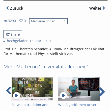
Zurück
Weiter
3290
0
Medienaktionen
0
3290
favorites
views
Share
hochgeladen 13. April 2026
Prof. Dr. Thorsten Schmidt, Alumni-Beauftragter der Fakultät
für Mathematik und Physik, stellt sich vor.
Mehr Medien in "Universität allgemein"
Between tradition and
Wie Algorithmen unser
Als
transformation: how
Denken lenken und
Zuk