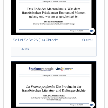
Sa-Uni SoSe 26 (14) Obrecht
46:53 duration
46:53
535
535
views