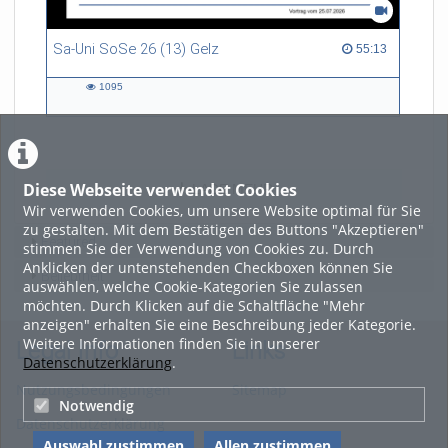
Andreas Bucherer
Charlotte Coudert
Sa-Uni SoSe 26 (13) Gelz
55:13 duration
55:13
Matthias Dümpelmann
1095
1095
Lisa Graf
views
Jessica Günzle
Sotirios Kalousios
Diese Webseite verwendet Cookies
LADE MEHR
Yuna Yacong Liu
Wir verwenden Cookies, um unsere Website optimal für Sie
Anna Maschewski
zu gestalten. Mit dem Bestätigen des Buttons "Akzeptieren"
Featured
stimmen Sie der Verwendung von Cookies zu. Durch
Houman Masnavi
Anklicken der untenstehenden Checkboxen können Sie
Beliebtheit
Martin Mráz
auswählen, welche Cookie-Kategorien Sie zulassen
möchten. Durch Klicken auf die Schaltfläche "Mehr
Raghu Rajan
anzeigen" erhalten Sie eine Beschreibung jeder Kategorie.
Concepcion Sainz Rueda
Weitere Informationen finden Sie in unserer
Legal Info
Links
Datenschutzerklärung
.
Evelyn Rusdea
Nutzungsbedingungen
Sitemap
Judith Saurer
Notwendig
Datenschutzerklärung
Fabian Schmidt
Auswahl zustimmen
Allen zustimmen