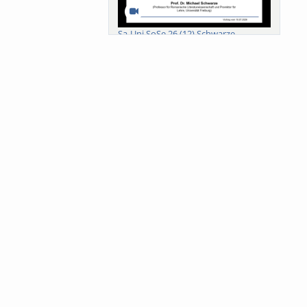
Sa-Uni SoSe 26 (12) Schwarze
Meanings of Forests: A Collaborative
Comparativ...
Als der Wald eine Zukunftsfrage
wurde. Wissen, ...