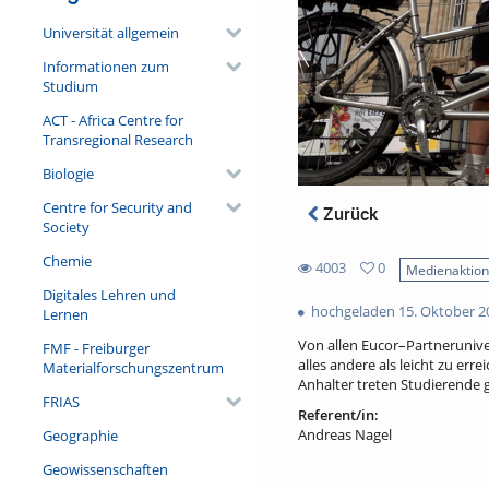
Universität allgemein
Informationen zum
Studium
ACT - Africa Centre for
Transregional Research
Biologie
Centre for Security and
Zurück
Society
Chemie
4003
0
Medienaktio
0
Digitales Lehren und
4003
favorites
hochgeladen 15. Oktober 2
Lernen
views
Von allen Eucor–Partnerunive
FMF - Freiburger
alles andere als leicht zu er
Materialforschungszentrum
Anhalter treten Studierende
FRIAS
Referent/in:
Andreas Nagel
Geographie
Geowissenschaften