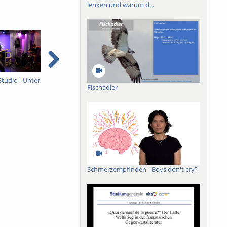
lenken und warum d...
Studio - Unter
Ein ganzes Studio - Unter
Sommer, Sonne,
I
Fischadler
Schock
Freiburg
e
e
Schmerzempfinden - Boys don't cry?