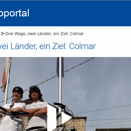
go
go
go
to
to
to
navigation
main
footer
content
Drei Wege, zwei Länder, ein Ziel: Colmar
ei Länder, ein Ziel: Colmar
Video abspielen