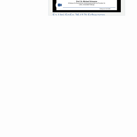
Sa-Uni SoSe 26 (12) Schwarze
Meanings of Forests: A Collaborative
Comparativ...
Als der Wald eine Zukunftsfrage
wurde. Wissen, ...