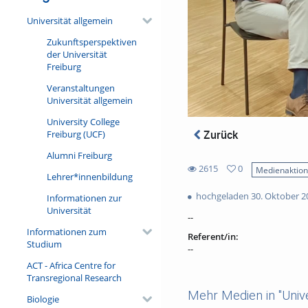
Universität allgemein
Zukunftsperspektiven
der Universität
Freiburg
Veranstaltungen
Universität allgemein
University College
Zurück
Freiburg (UCF)
Alumni Freiburg
2615
0
Medienaktio
Lehrer*innenbildung
0
2615
favorites
hochgeladen 30. Oktober 2
Informationen zur
views
Universität
--
Informationen zum
Referent/in:
Studium
--
ACT - Africa Centre for
Transregional Research
Mehr Medien in "Unive
Biologie