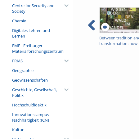
Centre for Security and
Society
Chemie
Digitales Lehren und
Lernen
Between tradition an
transformation: how
FMF - Freiburger
owners, advisers and
Materialforschungszentrum
institutions co-create
knowledge for resilie
FRIAS
forests in Europe
Geographie
Geowissenschaften
Geschichte, Gesellschaft,
Politik
Hochschuldidaktik
Innovationscampus
Nachhaltigkeit (ICN)
Kultur