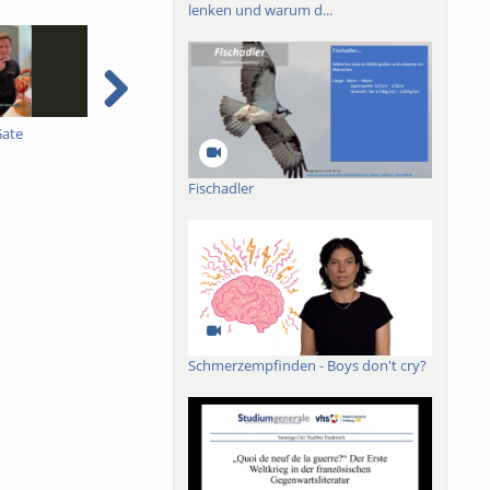
lenken und warum d...
Gate
Pestizidverordnung 3B -
Pestizidverordnung 2B -
P
Dimitry Wintermantel -
Dimitry Wintermantel -
D
mit englischen
mit englischen
m
Fischadler
Untertiteln
Untertiteln
U
Schmerzempfinden - Boys don't cry?