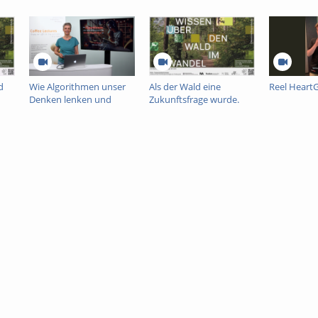
d
Wie Algorithmen unser
Als der Wald eine
Reel Heart
Denken lenken und
Zukunftsfrage wurde.
warum das
Wissen, Prognosen und
demokratiegefährdend
Emotionen in der
nt
ist
Waldsterbensdebatte
der 1980er