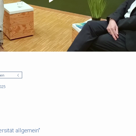
nen
025
rsität allgemein"