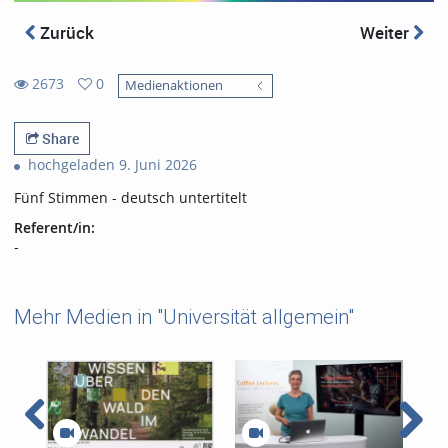
Zurück
Weiter
2673
0
Medienaktionen
0
2673
favorites
views
Share
hochgeladen 9. Juni 2026
Fünf Stimmen - deutsch untertitelt
Referent/in:
-
Mehr Medien in "Universität allgemein"