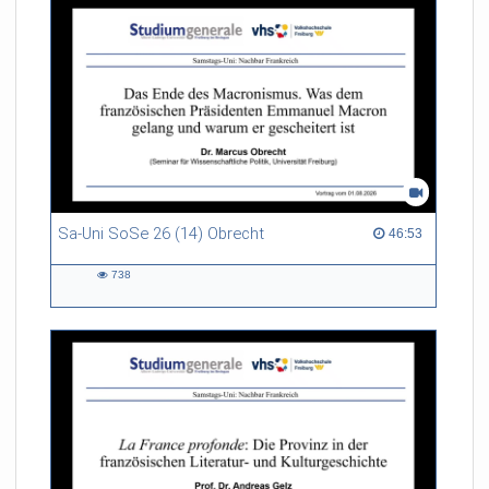
Sa-Uni SoSe 26 (14) Obrecht
46:53 duration
46:53
738
738
views