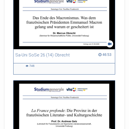
Sa-Uni SoSe 26 (14) Obrecht
46:53 duration
46:53
746
746
views