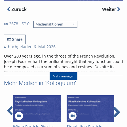
Zurück
Weiter
2678
0
Medienaktionen
0
2678
favorites
views
Share
hochgeladen 6. Mai 2026
Over 200 years ago, in the throes of the French Revolution,
Joseph Fourier had the brilliant insight that any function could
be decomposed as a sum of sines and cosines. Despite its
importance for mathematics, this result has its roots in the
Mehr anzeigen
physical problem of heat transport. I will discuss selected
Mehr Medien in "Kolloquium"
applications of Fourier analysis which illustrate its significance
in physics. Starting with the historical solution of the heat
equation, I will go on to show how the Fourier transform
enters scattering problems, and explain how this connects
with quantum algorithms. I will conclude with an outlook on
current research on quantum many-body interference,
where Fourier analysis also plays a role.
Referent/in:
When Particle Physics
Simulating Particle
Mod