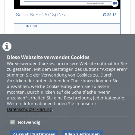
Sa-Uni SoSe 26 (13) Gelz
55:13 duration
55:13
1098
1098
views
Diese Webseite verwendet Cookies
LADE MEHR
Wir verwenden Cookies, um unsere Website optimal für Sie
zu gestalten. Mit dem Bestätigen des Buttons "Akzeptieren"
Featured
stimmen Sie der Verwendung von Cookies zu. Durch
Anklicken der untenstehenden Checkboxen können Sie
Beliebtheit
auswählen, welche Cookie-Kategorien Sie zulassen
möchten. Durch Klicken auf die Schaltfläche "Mehr
anzeigen" erhalten Sie eine Beschreibung jeder Kategorie.
Weitere Informationen finden Sie in unserer
Legal Info
Links
Datenschutzerklärung
.
Nutzungsbedingungen
Sitemap
Notwendig
Datenschutzerklärung
Auswahl zustimmen
Allen zustimmen