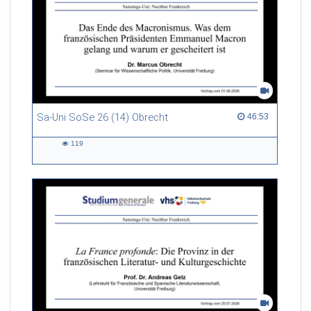
Sa-Uni SoSe 26 (14) Obrecht
46:53 duration
46:53
119
119
views