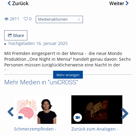
Zurück
Weiter
2811
0
Medienaktionen
0
2811
favorites
views
Share
hochgeladen 16. Januar 2025
Mit Fremden eingesperrt in der Mensa - die neue Mondo
Produktion „One Night in Mensa“ handelt genau davon: Sechs
Personen müssen (un)glücklicherweise eine Nacht in der
Mensa überstehen. Wie das aussehen könnte, hat das
Mehr anzeigen
MONDO Musiktheater in ihrem selbstkonzipierten Musical in
Mehr Medien in "uniCROSS"
Szene gesetzt.
Referent/in:
Andreas Nagel
Schmerzempfinden -
Zurück zum Analogen -
20.
Boys don't cry?
Super 8 Film in 72
Bes