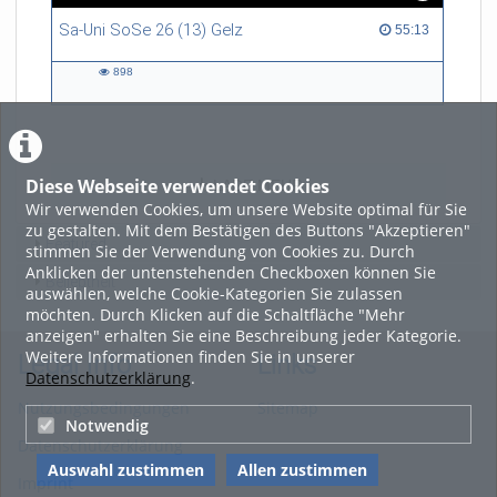
Sa-Uni SoSe 26 (13) Gelz
55:13 duration
55:13
898
898
views
Diese Webseite verwendet Cookies
LADE MEHR
Wir verwenden Cookies, um unsere Website optimal für Sie
zu gestalten. Mit dem Bestätigen des Buttons "Akzeptieren"
Featured
stimmen Sie der Verwendung von Cookies zu. Durch
Anklicken der untenstehenden Checkboxen können Sie
Beliebtheit
auswählen, welche Cookie-Kategorien Sie zulassen
möchten. Durch Klicken auf die Schaltfläche "Mehr
anzeigen" erhalten Sie eine Beschreibung jeder Kategorie.
Weitere Informationen finden Sie in unserer
Legal Info
Links
Datenschutzerklärung
.
Nutzungsbedingungen
Sitemap
Notwendig
Datenschutzerklärung
Auswahl zustimmen
Allen zustimmen
Imprint