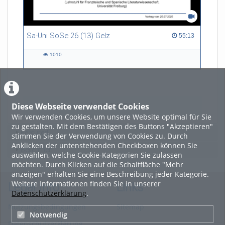
Sa-Uni SoSe 26 (13) Gelz
55:13 duration
55:13
1010
1010
views
Diese Webseite verwendet Cookies
LADE MEHR
Wir verwenden Cookies, um unsere Website optimal für Sie
zu gestalten. Mit dem Bestätigen des Buttons "Akzeptieren"
Featured
stimmen Sie der Verwendung von Cookies zu. Durch
Anklicken der untenstehenden Checkboxen können Sie
Beliebtheit
auswählen, welche Cookie-Kategorien Sie zulassen
möchten. Durch Klicken auf die Schaltfläche "Mehr
anzeigen" erhalten Sie eine Beschreibung jeder Kategorie.
Weitere Informationen finden Sie in unserer
Legal Info
Links
Datenschutzerklärung
.
Nutzungsbedingungen
Sitemap
Notwendig
Datenschutzerklärung