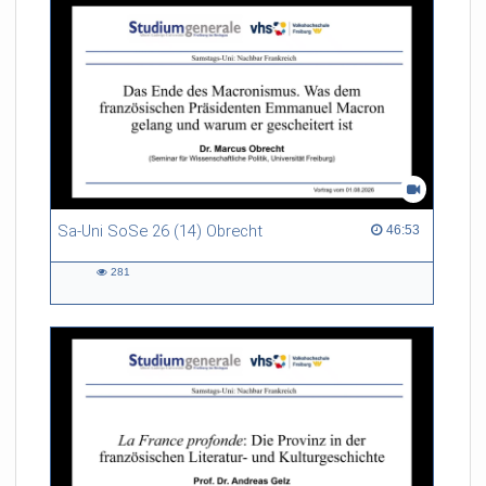
Sa-Uni SoSe 26 (14) Obrecht
46:53 duration
46:53
281
281
views