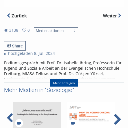
Zurück
Weiter
3138
0
Medienaktionen
0
3138
favorites
views
Share
hochgeladen 8. Juli 2024
Podiumsgespräch mit Prof. Dr. Isabelle Ihring, Professorin für
Jugend und Soziale Arbeit an der Evangelischen Hochschule
Freiburg, MIASA Fellow, und Prof. Dr. Gökçen Yüksel,
Professorin für Soziale Arbeit an der Hochschule Kempten
Mehr anzeigen
Moderation: Prof. Dr. Andreas Mehler, Albert-Ludwigs-
Mehr Medien in "Soziologie"
Universität Freiburg
Eine Veranstaltung im Rahmen der Freiburger
Afrikagespräche, organisiert von ACT und dem Colloquium
Politicum