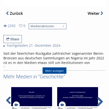
Zurück
Weiter
2292
0
Medienaktionen
0
2292
favorites
views
Share
hochgeladen 21. Dezember 2024
Seit der feierlichen Rückgabe zahlreicher sogenannter Benin-
Bronzen aus deutschen Sammlungen an Nigeria im Jahr 2022
ist es in den Medien etwas still um Restitutionen von
Kulturgütern und menschlichen Überresten geworden. Das
Mehr anzeigen
täuscht über die fortgesetzten Bemühungen von Politik,
Mehr Medien in "Geschichte"
Museen und Zivilgesellschaft hinweg. Hinter den Kulissen
wird geforscht und zwischen einigen Hauptakteuren in Nord
und Süd oft grundsätzlich diskutiert. Kontrovers beurteilt wird
unter anderem, wie schnell der Prozess fortschreitet, ob eher
die Regierungen in den Ex-Kolonien oder den Ex-Metropolen
hemmend wirken, wer überhaupt in komplexe Verhandlungen
einzubeziehen wäre und ob es nicht auch der
Reparationszahlungen für vergangenes Unrecht bedürfe. Das