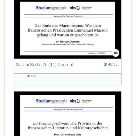
Afrikas und der Diaspora.
Moderation: Prof. Dr. Andreas
Mehler
Sa-Uni SoSe 26 (14) Obrecht
46:53 duration
46:53
119
119
views