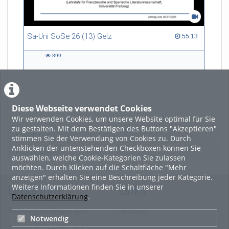
Sa-Uni SoSe 26 (13) Gelz
55:13 duration
55:13
899
899
views
Diese Webseite verwendet Cookies
LADE MEHR
Wir verwenden Cookies, um unsere Website optimal für Sie
zu gestalten. Mit dem Bestätigen des Buttons "Akzeptieren"
Featured
stimmen Sie der Verwendung von Cookies zu. Durch
Anklicken der untenstehenden Checkboxen können Sie
Beliebtheit
auswählen, welche Cookie-Kategorien Sie zulassen
möchten. Durch Klicken auf die Schaltfläche "Mehr
anzeigen" erhalten Sie eine Beschreibung jeder Kategorie.
Weitere Informationen finden Sie in unserer
Legal Info
Links
Datenschutzerklärung
.
Nutzungsbedingungen
Sitemap
Notwendig
Datenschutzerklärung