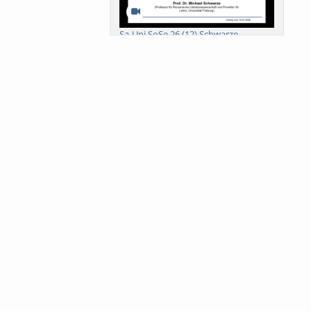
Sa-Uni SoSe 26 (12) Schwarze
Meanings of Forests: A Collaborative
Comparativ...
Als der Wald eine Zukunftsfrage
wurde. Wissen, ...