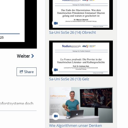
Sa-Uni SoSe 26 (14) Obrecht
Weiter
Share
Sa-Uni SoSe 26 (13) Gelz
roforstsysteme doch
er die Biodiversität
gern und die Wind-
n landwirtschaftliche
ren in mannigfaltiger
Wie Algorithmen unser Denken