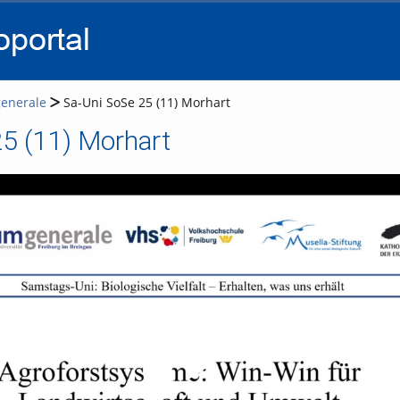
go
go
go
to
to
to
navigation
main
footer
content
enerale
Sa-Uni SoSe 25 (11) Morhart
25 (11) Morhart
Video abspielen