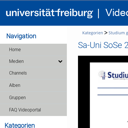
Kategorien
Studium g
Navigation
Sa-Uni SoSe 
Home
Medien
Channels
Alben
Gruppen
FAQ Videoportal
Kategorien