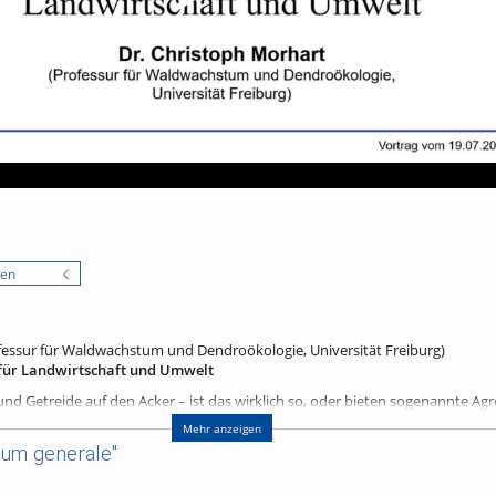
nen
fessur für Waldwachstum und Dendroökologie, Universität Freiburg)
für Landwirtschaft und Umwelt
d Getreide auf den Acker – ist das wirklich so, oder bieten sogenannte Ag
ieser Frage soll im Vortrag nachgegangen werden. Dass Bäume und Sträuch
Mehr anzeigen
nsräumen und Nahrungsquellen für zahlreiche Tier- und Pflanzenarten stei
ium generale"
 ist vielen bekannt. Darüber hinaus ergeben sich durch deren Integration i
iterer Effekte. Die einzelnen Komponenten von Agroforstsystemen interagie