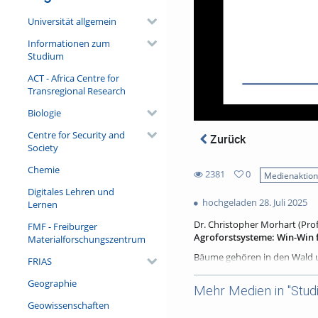
Universität allgemein
Informationen zum
Studium
ACT - Africa Centre for
Transregional Research
Biologie
Centre for Security and
Zurück
Society
Chemie
2381
0
Medienaktio
0
Digitales Lehren und
2381
favorites
hochgeladen 28. Juli 2025
Lernen
views
Dr. Christopher Morhart (Pro
FMF - Freiburger
Agroforstsysteme: Win-Win 
Materialforschungszentrum
Bäume gehören in den Wald un
FRIAS
mehr für Mensch und Natur? D
durch die Schaffung von Lebe
Geographie
Mehr Medien in "Stud
und Wassererosion reduzieren,
Geowissenschaften
Nutzsysteme eine Vielzahl we