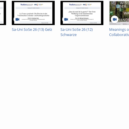
Bäume als auch Ackerkulturen Wasser, Licht und Nährstoffe benötigen, stell
nieren? Taucht man in die faszinierende Welt der Agroforstsysteme ein, wird
 ist, als es zunächst scheint.
ofessur für Waldwachstum und
Sa-Uni SoSe 26 (13) Gelz
Sa-Uni SoSe 26 (12)
Meanings of
Freiburg)
Schwarze
Collaborati
Comparati
Ethnograp
Indonesia 