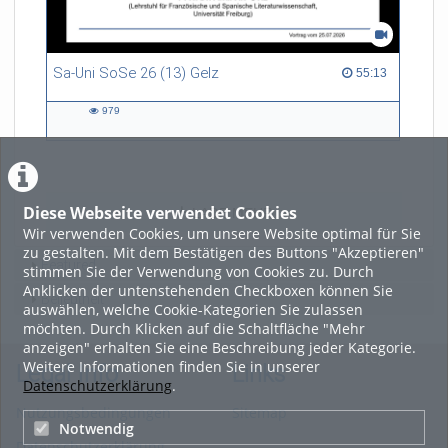
Sa-Uni SoSe 26 (13) Gelz
55:13 duration
55:13
979
979
views
Diese Webseite verwendet Cookies
LADE MEHR
Wir verwenden Cookies, um unsere Website optimal für Sie
zu gestalten. Mit dem Bestätigen des Buttons "Akzeptieren"
Featured
stimmen Sie der Verwendung von Cookies zu. Durch
Anklicken der untenstehenden Checkboxen können Sie
Beliebtheit
auswählen, welche Cookie-Kategorien Sie zulassen
möchten. Durch Klicken auf die Schaltfläche "Mehr
anzeigen" erhalten Sie eine Beschreibung jeder Kategorie.
Weitere Informationen finden Sie in unserer
Legal Info
Links
Datenschutzerklärung
.
Nutzungsbedingungen
Sitemap
Notwendig
Datenschutzerklärung