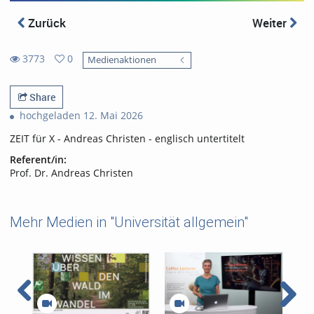
Zurück
Weiter
3773
0
Medienaktionen
0
3773
favorites
views
Share
hochgeladen 12. Mai 2026
ZEIT für X - Andreas Christen - englisch untertitelt
Referent/in:
Prof. Dr. Andreas Christen
Mehr Medien in "Universität allgemein"