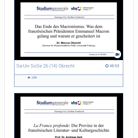
Sa-Uni SoSe 26 (14) Obrecht
46:53 duration
46:53
196
196
views