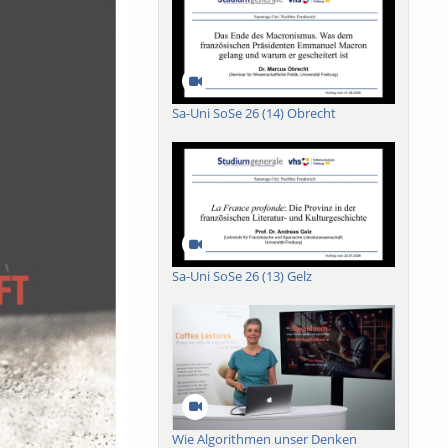
Sa-Uni SoSe 26 (14) Obrecht
Sa-Uni SoSe 26 (13) Gelz
Wie Algorithmen unser Denken