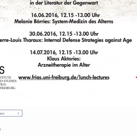
nen
5