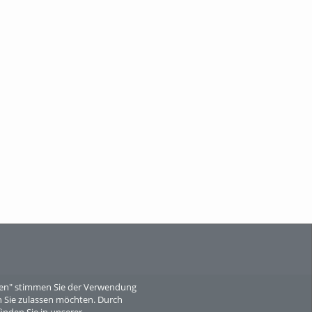
When Particle Physics Gets Hot: A
Journey Throu...
Sperber
eren" stimmen Sie der Verwendung
 Sie zulassen möchten. Durch