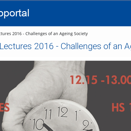
go
go
go
to
to
to
navigation
main
footer
content
tures 2016 - Challenges of an Ageing Society
ectures 2016 - Challenges of an A