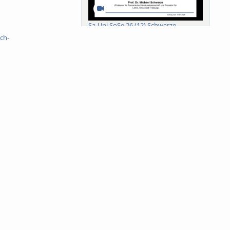
Sa-Uni SoSe 26 (12) Schwarze
ch-
Meanings of Forests: A Collaborative
Comparativ...
Als der Wald eine Zukunftsfrage
wurde. Wissen, ...