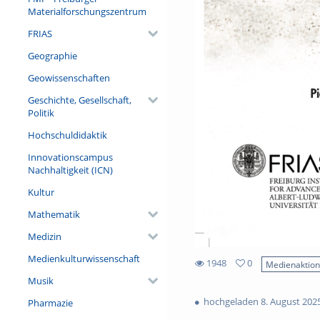
Materialforschungszentrum
FRIAS
Geographie
Geowissenschaften
Geschichte, Gesellschaft,
Politik
Hochschuldidaktik
Innovationscampus
Nachhaltigkeit (ICN)
Kultur
Mathematik
Medizin
Medienkulturwissenschaft
1948
0
Medienaktio
0
Musik
1948
favorites
views
hochgeladen 8. August 202
Pharmazie