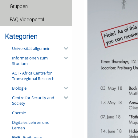
Gruppen
FAQ Videoportal
Kategorien
Universität allgemein
Informationen zum
Studium
ACT - Africa Centre for
Transregional Research
Biologie
Centre for Security and
Society
Chemie
Digitales Lehren und
Lernen
FMF - Freiburger