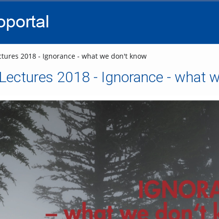
go
go
go
to
to
to
navigation
main
footer
content
tures 2018 - Ignorance - what we don't know
Lectures 2018 - Ignorance - what 