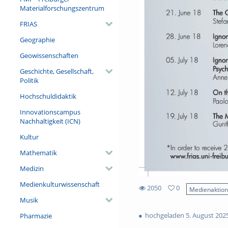
Materialforschungszentrum
FRIAS
Geographie
Geowissenschaften
Geschichte, Gesellschaft,
Politik
Hochschuldidaktik
Innovationscampus
Nachhaltigkeit (ICN)
Kultur
Mathematik
Medizin
Medienkulturwissenschaft
2050
0
Medienaktio
0
Musik
2050
favorites
views
hochgeladen 5. August 202
Pharmazie