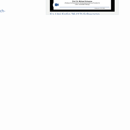
ch-
Sa-Uni SoSe 26 (12) Schwarze
Meanings of Forests: A Collaborative
Comparativ...
Als der Wald eine Zukunftsfrage
wurde. Wissen, ...