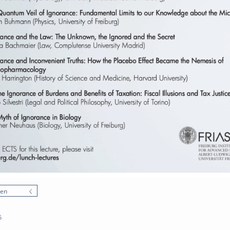
nen
5