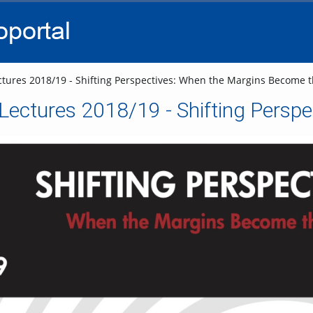
go
go
go
to
to
to
navigation
main
footer
content
tures 2018/19 - Shifting Perspectives: When the Margins Become t