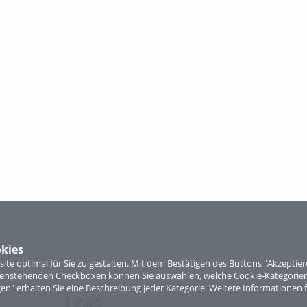
kies
te optimal für Sie zu gestalten. Mit dem Bestätigen des Buttons "Akzepti
ntenstehenden Checkboxen können Sie auswählen, welche Cookie-Kategorien
gen" erhalten Sie eine Beschreibung jeder Kategorie. Weitere Informationen f
Links