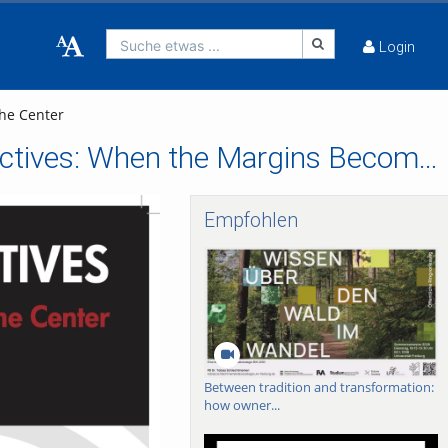
Suche etwas ...
Login
he Center
FRIAS Lunch Lectures 2018/19 - Shifting Perspectives: When the Margins Become the Center
Empfohlen
Between tradition and transformation:
how owner...