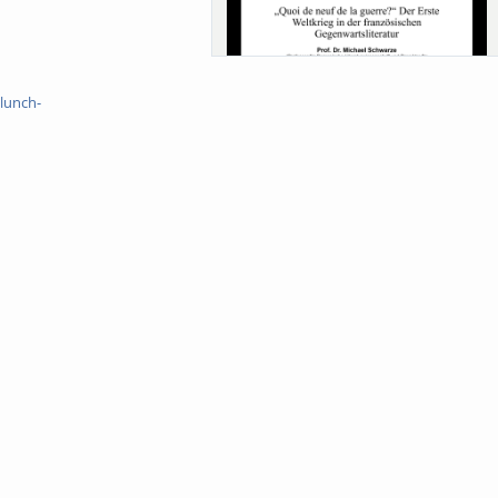
Sa-Uni SoSe 26 (12) Schwarze
lunch-
Meanings of Forests: A Collaborative
Comparativ...
Als der Wald eine Zukunftsfrage wurde.