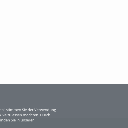
Wissen, ...
When Particle Physics Gets Hot: A
Journey Throu...
Sperber
eren" stimmen Sie der Verwendung
 Sie zulassen möchten. Durch
inden Sie in unserer