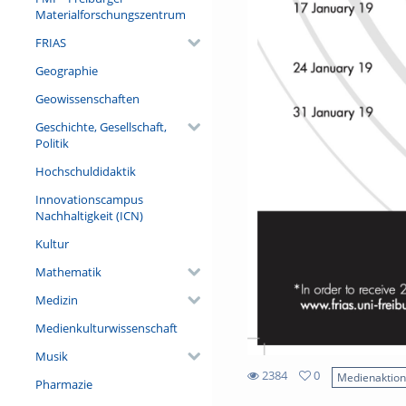
Materialforschungszentrum
FRIAS
Geographie
Geowissenschaften
Geschichte, Gesellschaft,
Politik
Hochschuldidaktik
Innovationscampus
Nachhaltigkeit (ICN)
Kultur
Mathematik
Medizin
Medienkulturwissenschaft
Musik
2384
0
Medienaktio
Pharmazie
0
2384