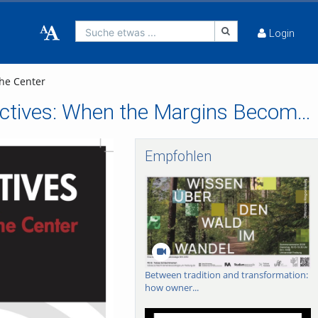
Suche etwas ...
Login
he Center
FRIAS Lunch Lectures 2018/19 - Shifting Perspectives: When the Margins Become the Center
Empfohlen
Between tradition and transformation:
how owner...