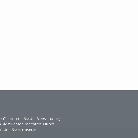
Wissen, ...
When Particle Physics Gets Hot: A
Journey Throu...
Sperber
eren" stimmen Sie der Verwendung
 Sie zulassen möchten. Durch
inden Sie in unserer