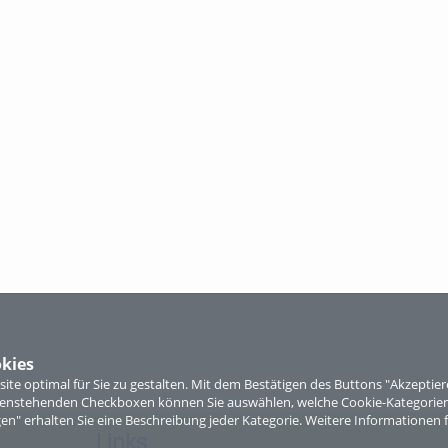
kies
te optimal für Sie zu gestalten. Mit dem Bestätigen des Buttons "Akzepti
ntenstehenden Checkboxen können Sie auswählen, welche Cookie-Kategorien
gen" erhalten Sie eine Beschreibung jeder Kategorie. Weitere Informationen f
Links