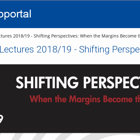
go
go
go
to
to
to
navigation
main
footer
content
tures 2018/19 - Shifting Perspectives: When the Margins Become t