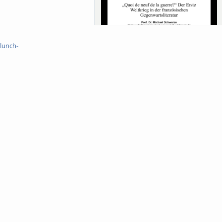
Sa-Uni SoSe 26 (12) Schwarze
lunch-
Meanings of Forests: A Collaborative
Comparativ...
Als der Wald eine Zukunftsfrage wurde.