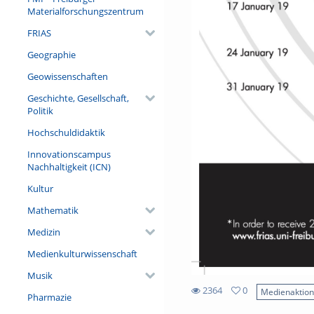
Materialforschungszentrum
FRIAS
Geographie
Geowissenschaften
Geschichte, Gesellschaft,
Politik
Hochschuldidaktik
Innovationscampus
Nachhaltigkeit (ICN)
Kultur
Mathematik
Medizin
Medienkulturwissenschaft
Musik
2364
0
Medienaktio
Pharmazie
0
2364