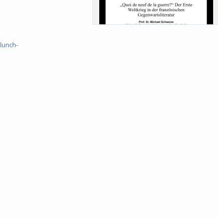
Sa-Uni SoSe 26 (12) Schwarze
lunch-
Meanings of Forests: A Collaborative
Comparativ...
Als der Wald eine Zukunftsfrage wurde.