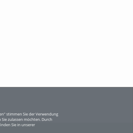
Wissen, ...
When Particle Physics Gets Hot: A
Journey Throu...
Sperber
eren" stimmen Sie der Verwendung
 Sie zulassen möchten. Durch
inden Sie in unserer