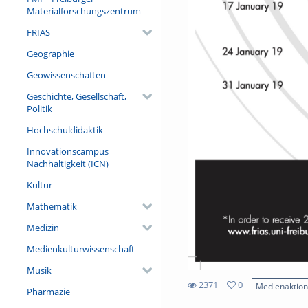
Materialforschungszentrum
FRIAS
Geographie
Geowissenschaften
Geschichte, Gesellschaft,
Politik
Hochschuldidaktik
Innovationscampus
Nachhaltigkeit (ICN)
Kultur
Mathematik
Medizin
Medienkulturwissenschaft
Musik
2371
0
Medienaktio
Pharmazie
0
2371