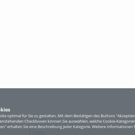
kies
te optimal für Sie zu gestalten. Mit dem Bestätigen des Buttons "Akzepti
ntenstehenden Checkboxen können Sie auswählen, welche Cookie-Kategorien
gen" erhalten Sie eine Beschreibung jeder Kategorie. Weitere Informationen f
Links