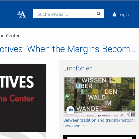
Suche etwas ...
Login
he Center
FRIAS Lunch Lectures 2018/19 - Shifting Perspectives: When the Margins Become the Center
Empfohlen
Between tradition and transformation:
how owner...