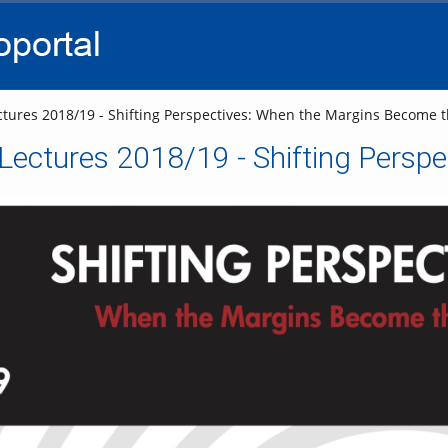
go
go
go
to
to
to
navigation
main
footer
content
tures 2018/19 - Shifting Perspectives: When the Margins Become t