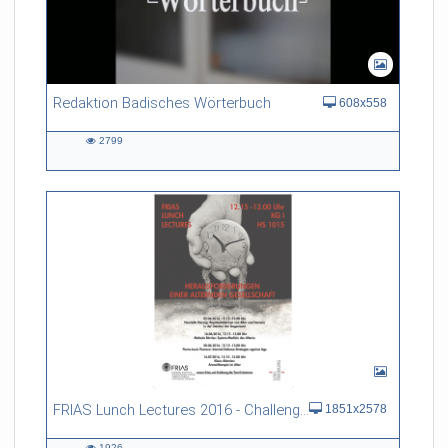
Redaktion Badisches Wörterbuch
608x558
2799
2799
views
FRIAS Lunch Lectures 2016 - Challenges of an Ageing Society
1851x2578
1926