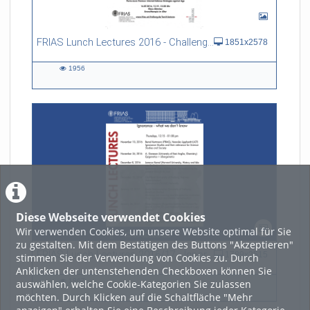
FRIAS Lunch Lectures 2016 - Challenges of an Ageing Society
1851x2578
1956
1956
views
Diese Webseite verwendet Cookies
Wir verwenden Cookies, um unsere Website optimal für Sie
zu gestalten. Mit dem Bestätigen des Buttons "Akzeptieren"
FRIAS Lunch Lectures 2016/17 - Ignorance - what we don't know
1789x2515
stimmen Sie der Verwendung von Cookies zu. Durch
Anklicken der untenstehenden Checkboxen können Sie
1867
auswählen, welche Cookie-Kategorien Sie zulassen
1867
möchten. Durch Klicken auf die Schaltfläche "Mehr
views