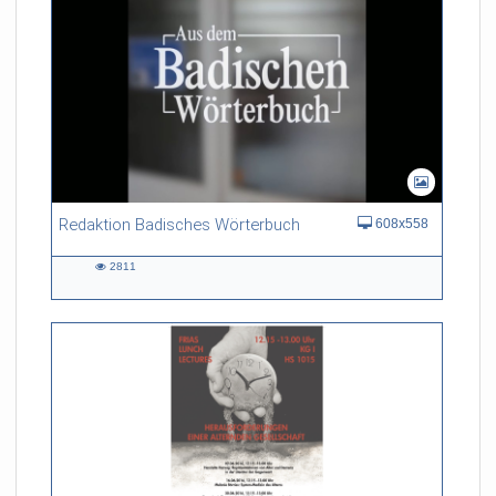
Redaktion Badisches Wörterbuch
608x558
2811
2811
views