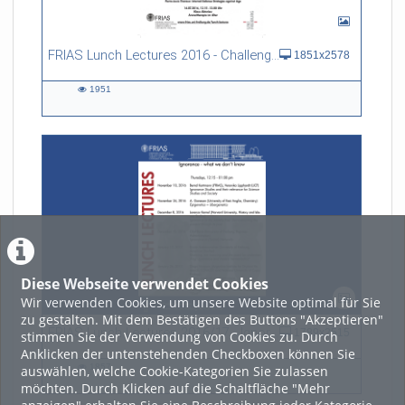
FRIAS Lunch Lectures 2016 - Challenges of an Ageing Society
1851x2578
1951
1951
views
Diese Webseite verwendet Cookies
Wir verwenden Cookies, um unsere Website optimal für Sie
zu gestalten. Mit dem Bestätigen des Buttons "Akzeptieren"
FRIAS Lunch Lectures 2016/17 - Ignorance - what we don't know
1789x2515
stimmen Sie der Verwendung von Cookies zu. Durch
Anklicken der untenstehenden Checkboxen können Sie
1857
auswählen, welche Cookie-Kategorien Sie zulassen
1857
möchten. Durch Klicken auf die Schaltfläche "Mehr
views