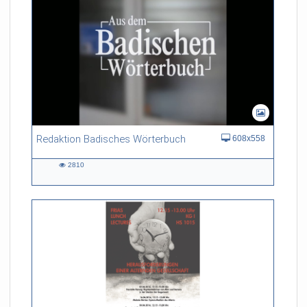
Redaktion Badisches Wörterbuch
608x558
2810
2810
views