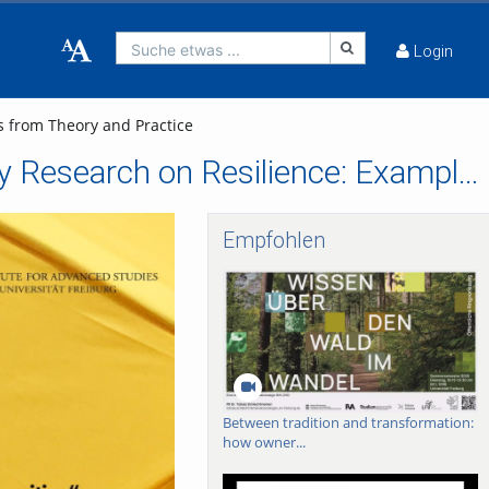
Suche etwas ...
Login
s from Theory and Practice
FRIAS Lunch Lectures 2020/21 - Multidisciplinary Research on Resilience: Examples from Theory and Practice
Empfohlen
Between tradition and transformation:
how owner...