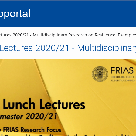
go
go
go
to
to
to
navigation
main
footer
content
tures 2020/21 - Multidisciplinary Research on Resilience: Example