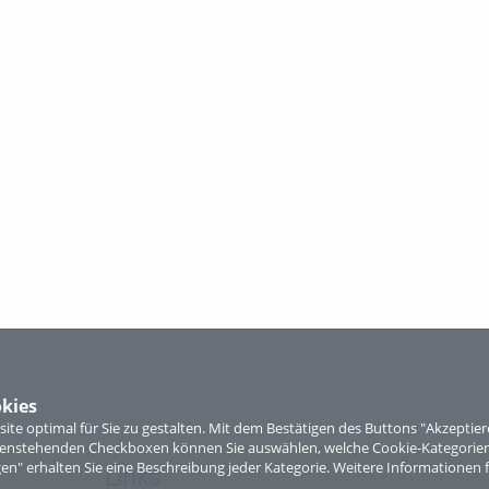
kies
te optimal für Sie zu gestalten. Mit dem Bestätigen des Buttons "Akzepti
ntenstehenden Checkboxen können Sie auswählen, welche Cookie-Kategorien
gen" erhalten Sie eine Beschreibung jeder Kategorie. Weitere Informationen f
Links