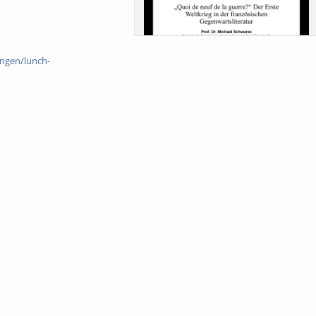
ungen/lunch-
Sa-Uni SoSe 26 (12) Schwarze
Meanings of Forests: A Collaborative
Comparativ...
Als der Wald eine Zukunftsfrage wurde.