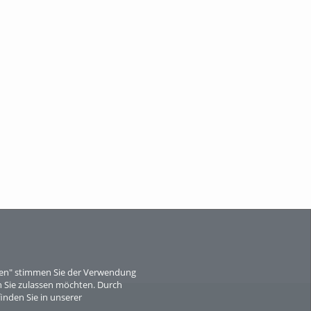
Wissen, ...
When Particle Physics Gets Hot: A
Journey Throu...
Sperber
eren" stimmen Sie der Verwendung
 Sie zulassen möchten. Durch
inden Sie in unserer