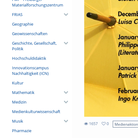
Materialforschungszentrum
FRIAS
Geographie
Geowissenschaften
Geschichte, Gesellschaft,
Politik
Hochschuldidaktik
Innovationscampus
Nachhaltigkeit (ICN)
Kultur
Mathematik
Medizin
Medienkulturwissenschaft
Musik
1657
0
Medienaktio
0
Pharmazie
1657
favorites
views