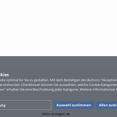
kies
Links
te optimal für Sie zu gestalten. Mit dem Bestätigen des Buttons "Akzepti
ntenstehenden Checkboxen können Sie auswählen, welche Cookie-Kategorien
Sitemap
gen" erhalten Sie eine Beschreibung jeder Kategorie. Weitere Informationen f
Auswahl zustimmen
Allen zus
dig
Mehr anzeigen