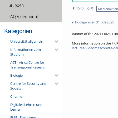
Gruppen
1540
0
Medienaktio
0
1540
FAQ Videoportal
favorites
views
hochgeladen 31. Juli 2025
Kategorien
Banner of the 2021 FRIAS Lun
Universität allgemein
More information on the FRI
lectures/videomitschnitte-der
Informationen zum
Studium
ACT - Africa Centre for
Transregional Research
Biologie
Centre for Security and
Society
Chemie
Digitales Lehren und
Lernen
FMF - Freiburger