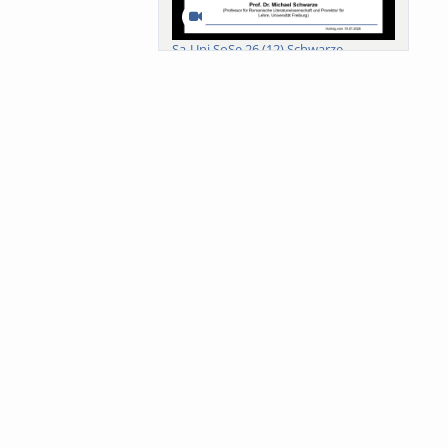
Sa-Uni SoSe 26 (12) Schwarze
Meanings of Forests: A Collaborative
Comparativ...
Als der Wald eine Zukunftsfrage
wurde. Wissen, ...