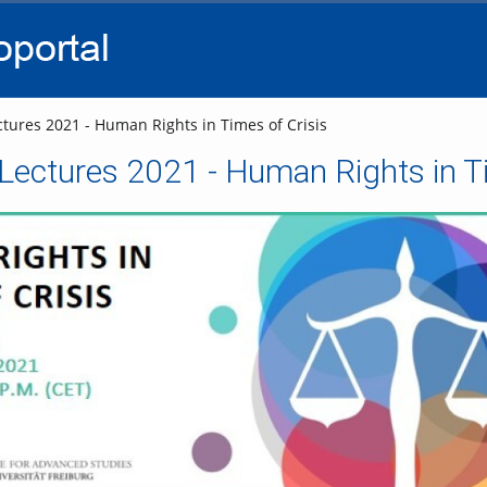
go
go
go
to
to
to
navigation
main
footer
content
tures 2021 - Human Rights in Times of Crisis
ectures 2021 - Human Rights in Ti