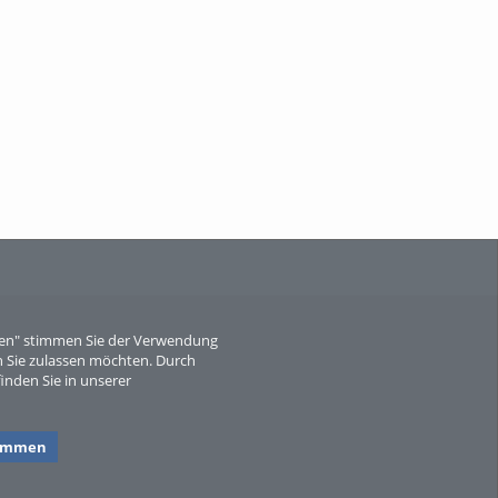
When Particle Physics Gets Hot: A
Journey Throu...
Sperber
eren" stimmen Sie der Verwendung
 Sie zulassen möchten. Durch
inden Sie in unserer
timmen