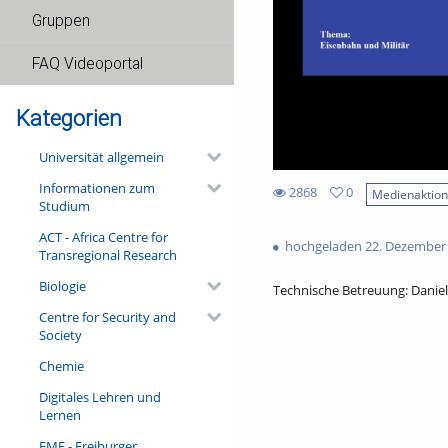
Gruppen
FAQ Videoportal
Kategorien
Universität allgemein
Informationen zum
2868
0
Medienaktio
Studium
0
2868
favorites
ACT - Africa Centre for
views
hochgeladen 22. Dezember
Transregional Research
Biologie
Technische Betreuung: Dani
Centre for Security and
Society
Chemie
Digitales Lehren und
Lernen
FMF - Freiburger