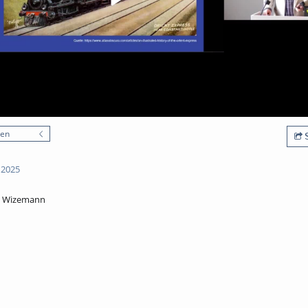
nen
S
 2025
el Wizemann