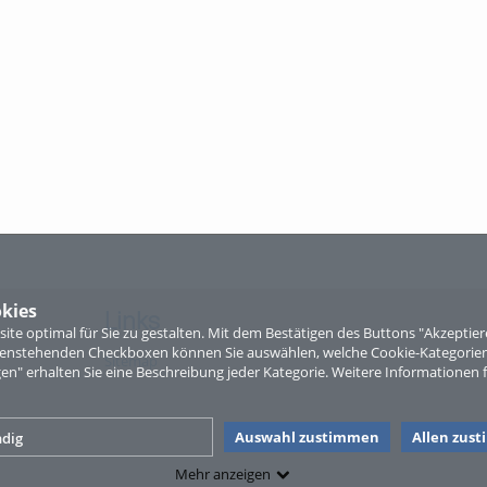
kies
Links
te optimal für Sie zu gestalten. Mit dem Bestätigen des Buttons "Akzepti
ntenstehenden Checkboxen können Sie auswählen, welche Cookie-Kategorien
Sitemap
gen" erhalten Sie eine Beschreibung jeder Kategorie. Weitere Informationen f
Auswahl zustimmen
Allen zus
dig
Mehr anzeigen