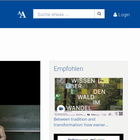
Suche etwas ...
Login
Empfohlen
Between tradition and
transformation: how owner...