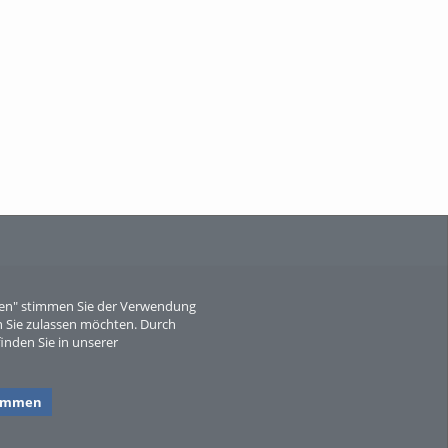
When Particle Physics Gets Hot: A
Journey Throu...
Sperber
eren" stimmen Sie der Verwendung
 Sie zulassen möchten. Durch
inden Sie in unserer
timmen