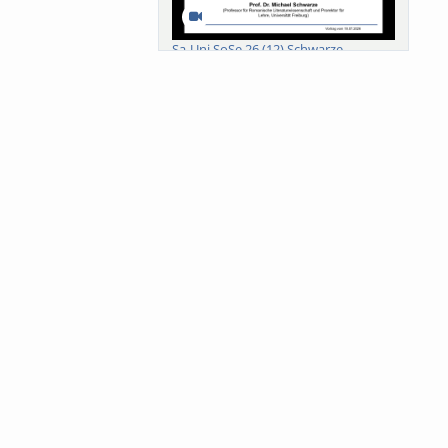
Sa-Uni SoSe 26 (12) Schwarze
Meanings of Forests: A Collaborative
Comparativ...
Als der Wald eine Zukunftsfrage
wurde. Wissen, ...