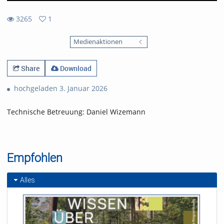
3265
1
1
3265
favorites
Medienaktionen
views
Share
Download
hochgeladen 3. Januar 2026
Technische Betreuung: Daniel Wizemann
Empfohlen
Alles