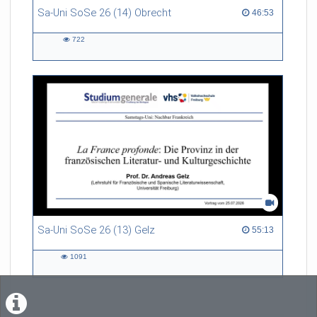
Sa-Uni SoSe 26 (14) Obrecht
46:53 duration
46:53
722
722
views
Sa-Uni SoSe 26 (13) Gelz
55:13 duration
55:13
1091
1091
views