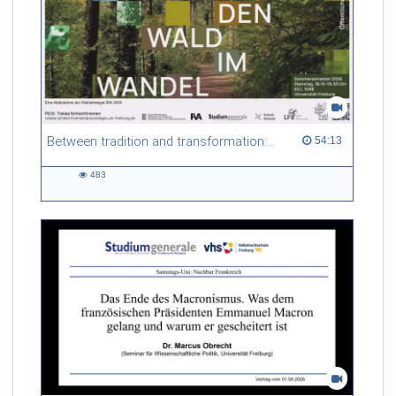
Between tradition and transformation: how owners, advisers and institutions co-create knowledge for resilient forests in Europe
54:13 duration
54:13
483
483
views