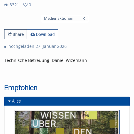
3321
0
0
3321
favorites
Medienaktionen
views
Share
Download
hochgeladen 27. Januar 2026
Technische Betreuung: Daniel Wizemann
Empfohlen
Alles