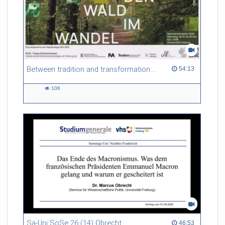
Between tradition and transformation: how owners, advisers and institutions co-create knowledge for resilient forests in Europe
54:13 duration
54:13
106
106
views
Sa-Uni SoSe 26 (14) Obrecht
46:53 duration
46:53