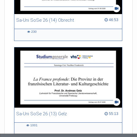
Sa-Uni SoSe 26 (14) Obrecht
46:53 duration
46:53
230
230
views
Sa-Uni SoSe 26 (13) Gelz
55:13 duration
55:13
1001
1001
views