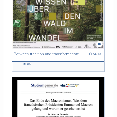
geraten?
Between tradition and transformation: how owners, advisers and institutions co-create knowledge for resilient forests in Europe
54:13 duration
54:13
109
109
views