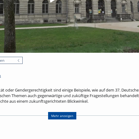
nen
4
sität oder Gendergerechtigkeit sind einige Beispiele, wie auf dem 37. Deutsch
ischen Themen auch gegenwärtige und zuküftige Fragestellungen behandelt
hichte aus einem zukunftsgerichteten Blickwinkel.
Mehr anzeigen
, Institut für Kunstgeschichte FAU Erlangen-Nürnberg, Bild und Raum
tut für Kunstgeschichte FAU Erlangen-Nürnberg, Gendergerechtigkeit
eraldirektor Germanisches Nationalmuseum Nürnberg, Inklusive Neugestaltun