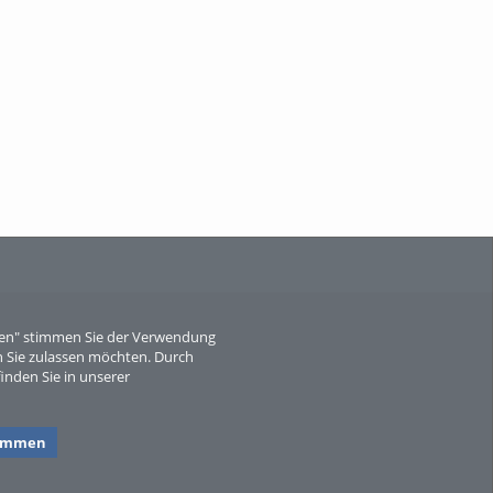
When Particle Physics Gets Hot: A
Journey Throu...
Sperber
eren" stimmen Sie der Verwendung
 Sie zulassen möchten. Durch
inden Sie in unserer
timmen