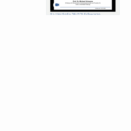
Sa-Uni SoSe 26 (12) Schwarze
Meanings of Forests: A Collaborative
Comparativ...
Als der Wald eine Zukunftsfrage
wurde. Wissen, ...