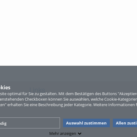
kies
Links
te optimal für Sie zu gestalten. Mit dem Bestätigen des Buttons "Akzepti
ntenstehenden Checkboxen können Sie auswählen, welche Cookie-Kategorien
Sitemap
gen" erhalten Sie eine Beschreibung jeder Kategorie. Weitere Informationen f
Auswahl zustimmen
Allen zus
dig
Mehr anzeigen