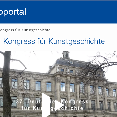
go
go
go
to
to
to
navigation
main
footer
content
ongress für Kunstgeschichte
r Kongress für Kunstgeschichte
Video abspielen