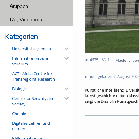
Gruppen
FAQ Videoportal
Kategorien
Universität allgemein
Informationen zum
4675
1
Medienaktio
Studium
1
4675
favorites
ACT - Africa Centre for
views
hochgeladen 9. August 202
Transregional Research
Biologie
Künstliche Intelligenz, Diver
Kunstgeschichte neben klass
Centre for Security and
zeigt die Disziplin Kunstgesc
Society
Interviewpartner*innen:
Chemie
Prof. Dr. Christina Strunck
Digitales Lehren und
Dr. Anna Frasca-Rath, Insti
Lernen
Prof. Dr. Daniel Hess, Gen
Museen
FMF - Freiburger