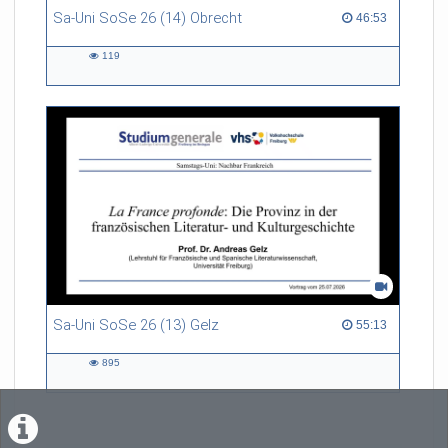
Sa-Uni SoSe 26 (14) Obrecht
46:53 duration
46:53
119
119
views
Sa-Uni SoSe 26 (13) Gelz
55:13 duration
55:13
895
895
views