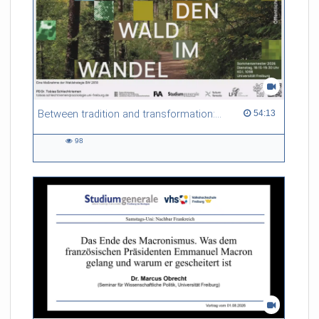
Between tradition and transformation: how owners, advisers and institutions co-create knowledge for resilient forests in Europe
54:13 duration
54:13
98
98
views