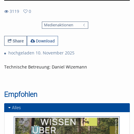
3119
0
0
3119
favorites
Medienaktionen
views
Share
Download
hochgeladen 10. November 2025
Technische Betreuung: Daniel Wizemann
Empfohlen
Alles