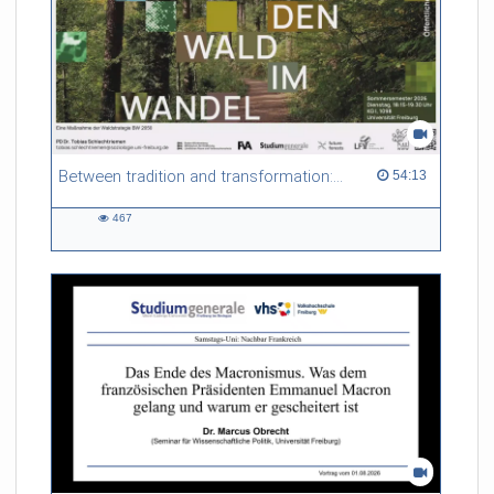
Between tradition and transformation: how owners, advisers and institutions co-create knowledge for resilient forests in Europe
54:13 duration
54:13
467
467
views