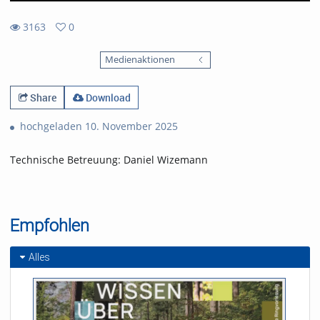
3163
0
0
3163
favorites
Medienaktionen
views
Share
Download
hochgeladen 10. November 2025
Technische Betreuung: Daniel Wizemann
Empfohlen
Alles