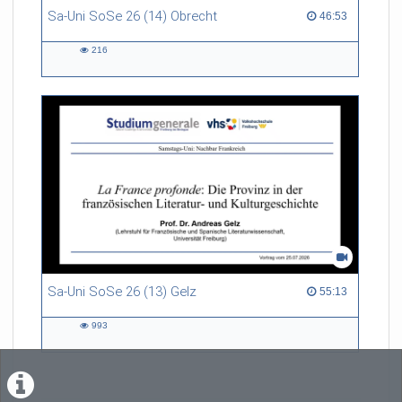
Sa-Uni SoSe 26 (14) Obrecht
46:53 duration
46:53
216
216
views
Sa-Uni SoSe 26 (13) Gelz
55:13 duration
55:13
993
993
views