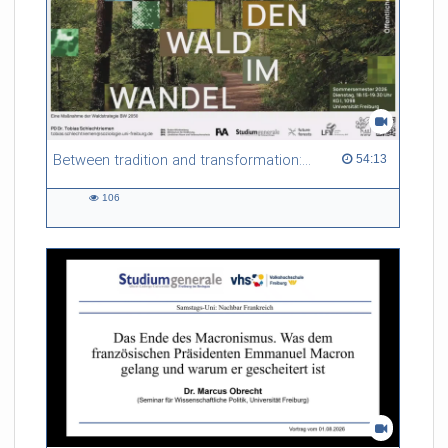
Between tradition and transformation: how owners, advisers and institutions co-create knowledge for resilient forests in Europe
54:13 duration
54:13
106
106
views