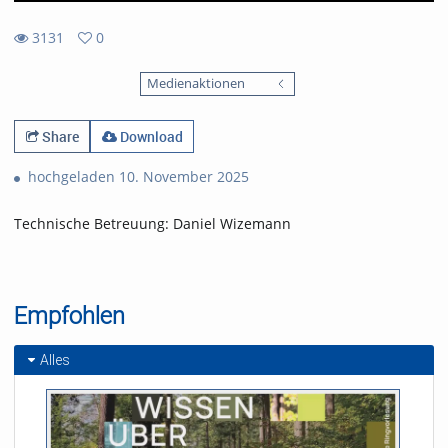
3131
0
0
3131
favorites
Medienaktionen
views
Share
Download
hochgeladen 10. November 2025
Technische Betreuung: Daniel Wizemann
Empfohlen
Alles