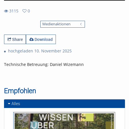
3115
0
0
3115
favorites
Medienaktionen
views
Share
Download
hochgeladen 10. November 2025
Technische Betreuung: Daniel Wizemann
Empfohlen
Alles