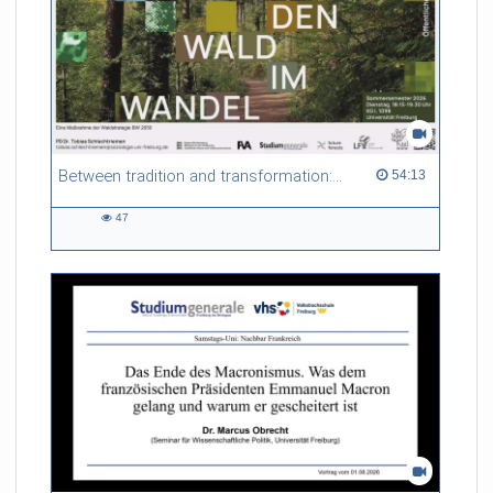
Between tradition and transformation: how owners, advisers and institutions co-create knowledge for resilient forests in Europe
54:13 duration
54:13
47
47
views