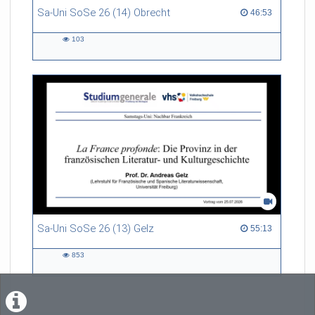
Sa-Uni SoSe 26 (14) Obrecht
46:53 duration
46:53
103
103
views
Sa-Uni SoSe 26 (13) Gelz
55:13 duration
55:13
853
853
views