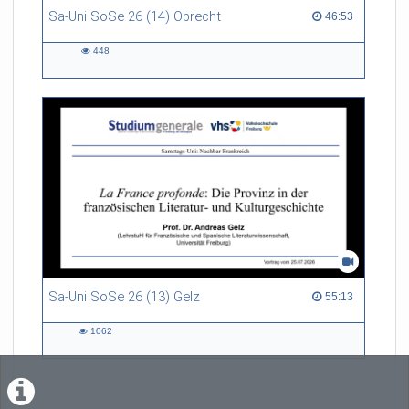
Sa-Uni SoSe 26 (14) Obrecht
46:53 duration
46:53
448
448
views
Sa-Uni SoSe 26 (13) Gelz
55:13 duration
55:13
1062
1062
views