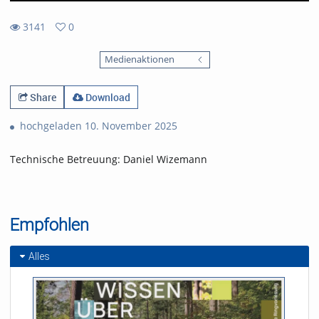
3141
0
0
3141
favorites
Medienaktionen
views
Share
Download
hochgeladen 10. November 2025
Technische Betreuung: Daniel Wizemann
Empfohlen
Alles