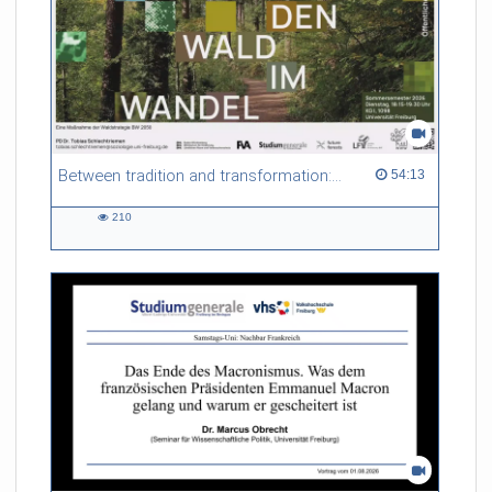
Between tradition and transformation: how owners, advisers and institutions co-create knowledge for resilient forests in Europe
54:13 duration
54:13
210
210
views