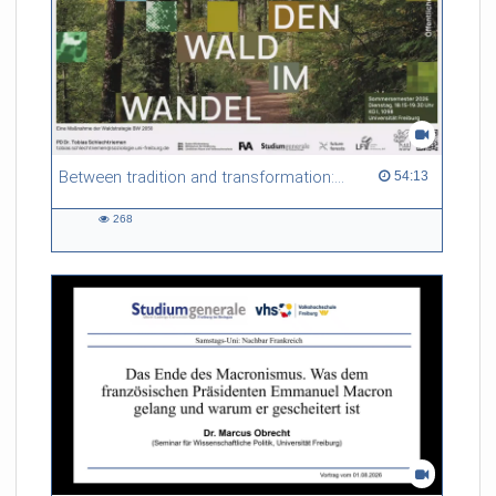
Between tradition and transformation: how owners, advisers and institutions co-create knowledge for resilient forests in Europe
54:13 duration
54:13
268
268
views