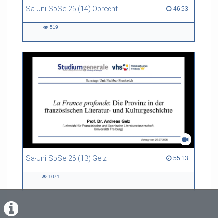
Sa-Uni SoSe 26 (14) Obrecht
46:53 duration
46:53
519
519
views
Sa-Uni SoSe 26 (13) Gelz
55:13 duration
55:13
1071
1071
views