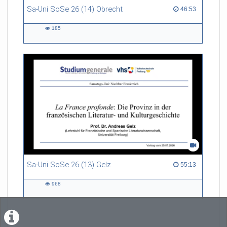
Sa-Uni SoSe 26 (14) Obrecht
46:53 duration
46:53
185
185
views
Sa-Uni SoSe 26 (13) Gelz
55:13 duration
55:13
968
968
views