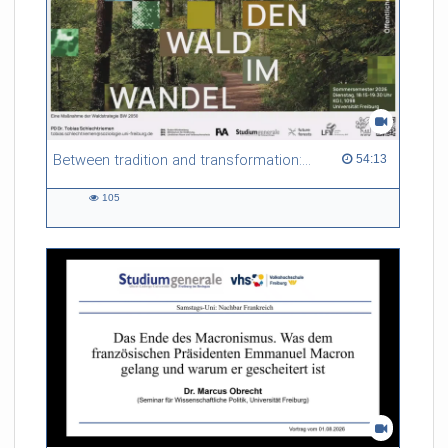
Between tradition and transformation: how owners, advisers and institutions co-create knowledge for resilient forests in Europe
54:13 duration
54:13
105
105
views