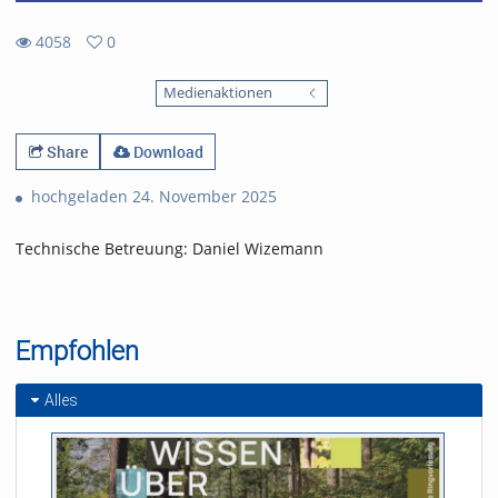
4058
0
0
4058
favorites
Medienaktionen
views
Share
Download
hochgeladen 24. November 2025
Technische Betreuung: Daniel Wizemann
Empfohlen
Alles