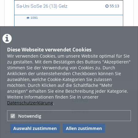
Sa-Uni SoSe 26 (13) Gelz
55:13 duration
55:13
1091
1091
views
Diese Webseite verwendet Cookies
LADE MEHR
Wir verwenden Cookies, um unsere Website optimal für Sie
zu gestalten. Mit dem Bestätigen des Buttons "Akzeptieren"
Featured
stimmen Sie der Verwendung von Cookies zu. Durch
Anklicken der untenstehenden Checkboxen können Sie
Beliebtheit
auswählen, welche Cookie-Kategorien Sie zulassen
möchten. Durch Klicken auf die Schaltfläche "Mehr
anzeigen" erhalten Sie eine Beschreibung jeder Kategorie.
Weitere Informationen finden Sie in unserer
Legal Info
Links
Datenschutzerklärung
.
Nutzungsbedingungen
Sitemap
Notwendig
Datenschutzerklärung
Auswahl zustimmen
Allen zustimmen
Imprint