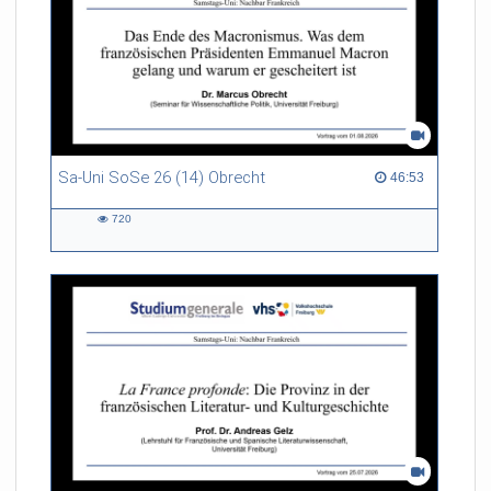
Sa-Uni SoSe 26 (14) Obrecht
46:53 duration
46:53
720
720
views