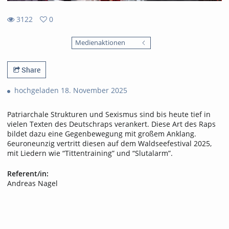
3122
0
0
3122
favorites
Medienaktionen
views
Share
hochgeladen 18. November 2025
Patriarchale Strukturen und Sexismus sind bis heute tief in
vielen Texten des Deutschraps verankert. Diese Art des Raps
bildet dazu eine Gegenbewegung mit großem Anklang.
6euroneunzig vertritt diesen auf dem Waldseefestival 2025,
mit Liedern wie “Tittentraining” und “Slutalarm”.
Referent/in:
Andreas Nagel