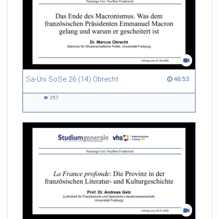
Sa-Uni SoSe 26 (14) Obrecht
46:53 duration
46:53
257
257
views