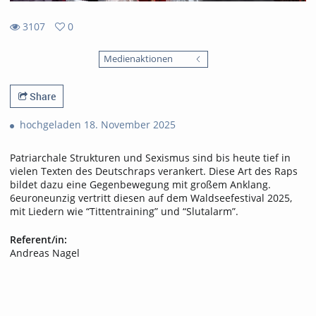
3107
0
0
3107
favorites
Medienaktionen
views
Share
hochgeladen 18. November 2025
Patriarchale Strukturen und Sexismus sind bis heute tief in
vielen Texten des Deutschraps verankert. Diese Art des Raps
bildet dazu eine Gegenbewegung mit großem Anklang.
6euroneunzig vertritt diesen auf dem Waldseefestival 2025,
mit Liedern wie “Tittentraining” und “Slutalarm”.
Referent/in:
Andreas Nagel