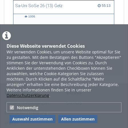
Sa-Uni SoSe 26 (13) Gelz
55:13 duration
55:13
1006
1006
views
Diese Webseite verwendet Cookies
LADE MEHR
Wir verwenden Cookies, um unsere Website optimal für Sie
zu gestalten. Mit dem Bestätigen des Buttons "Akzeptieren"
Featured
stimmen Sie der Verwendung von Cookies zu. Durch
Anklicken der untenstehenden Checkboxen können Sie
Beliebtheit
auswählen, welche Cookie-Kategorien Sie zulassen
möchten. Durch Klicken auf die Schaltfläche "Mehr
anzeigen" erhalten Sie eine Beschreibung jeder Kategorie.
Weitere Informationen finden Sie in unserer
Legal Info
Links
Datenschutzerklärung
.
Nutzungsbedingungen
Sitemap
Notwendig
Datenschutzerklärung
Auswahl zustimmen
Allen zustimmen
Imprint