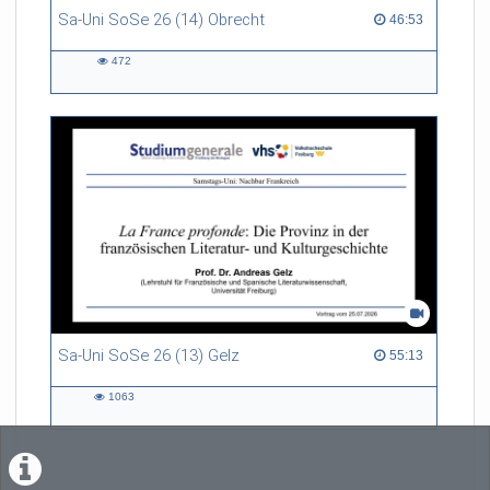
Sa-Uni SoSe 26 (14) Obrecht
46:53 duration
46:53
472
472
views
Sa-Uni SoSe 26 (13) Gelz
55:13 duration
55:13
1063
1063
views