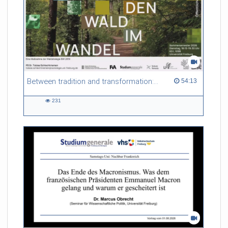
Between tradition and transformation: how owners, advisers and institutions co-create knowledge for resilient forests in Europe
54:13 duration
54:13
231
231
views