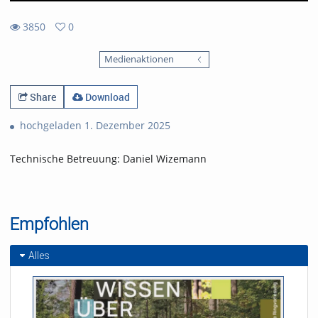
3850
0
0
3850
favorites
Medienaktionen
views
Share
Download
hochgeladen 1. Dezember 2025
Technische Betreuung: Daniel Wizemann
Empfohlen
Alles