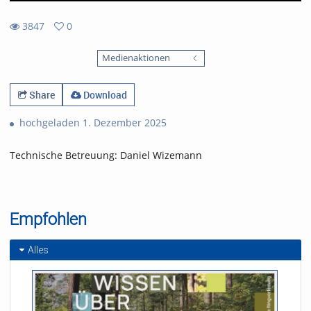
3847
0
0
3847
favorites
Medienaktionen
views
Share
Download
hochgeladen 1. Dezember 2025
Technische Betreuung: Daniel Wizemann
Empfohlen
Alles