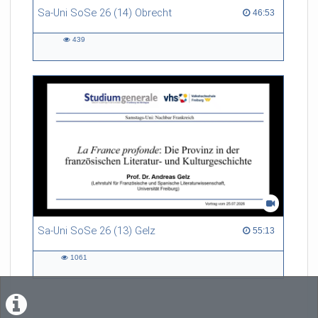
Sa-Uni SoSe 26 (14) Obrecht
46:53 duration
46:53
439
439
views
Sa-Uni SoSe 26 (13) Gelz
55:13 duration
55:13
1061
1061
views