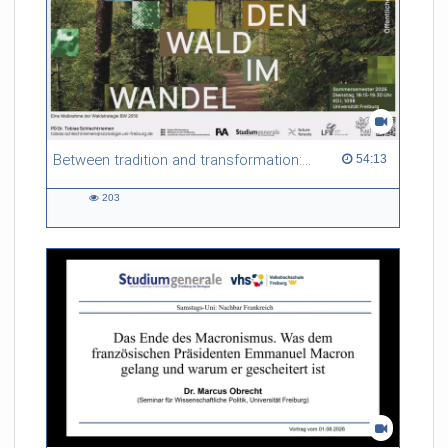
Between tradition and transformation: how owners, advisers and institutions co-create knowledge for resilient forests in Europe
54:13 duration
54:13
203
203
views