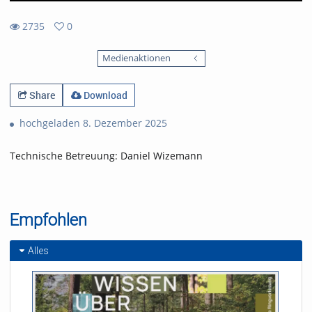
2735
0
0
2735
favorites
Medienaktionen
views
Share
Download
hochgeladen 8. Dezember 2025
Technische Betreuung: Daniel Wizemann
Empfohlen
Alles