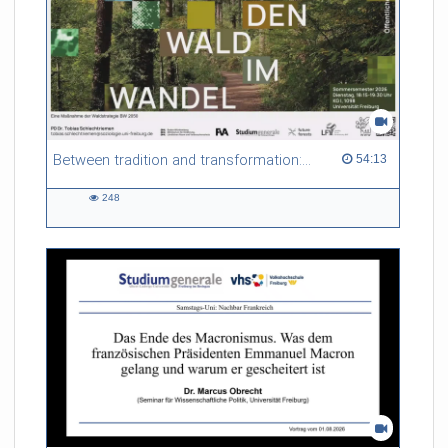
Between tradition and transformation: how owners, advisers and institutions co-create knowledge for resilient forests in Europe
54:13 duration
54:13
248
248
views