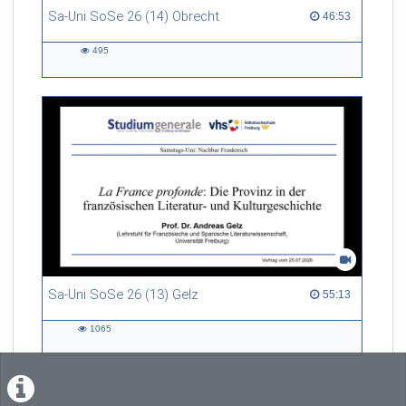
Sa-Uni SoSe 26 (14) Obrecht
46:53 duration
46:53
495
495
views
Sa-Uni SoSe 26 (13) Gelz
55:13 duration
55:13
1065
1065
views