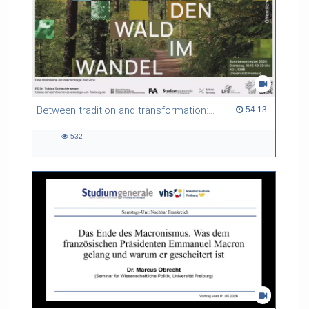
Between tradition and transformation: how owners, advisers and institutions co-create knowledge for resilient forests in Europe
54:13 duration
54:13
532
532
views