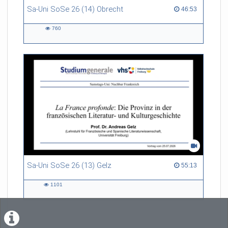
Sa-Uni SoSe 26 (14) Obrecht
46:53 duration
46:53
760
760
views
Sa-Uni SoSe 26 (13) Gelz
55:13 duration
55:13
1101
1101
views