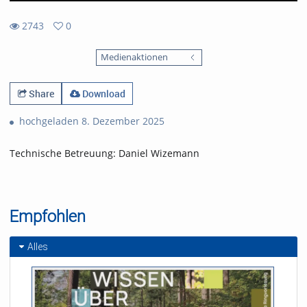
2743
0
0
2743
favorites
Medienaktionen
views
Share
Download
hochgeladen 8. Dezember 2025
Technische Betreuung: Daniel Wizemann
Empfohlen
Alles