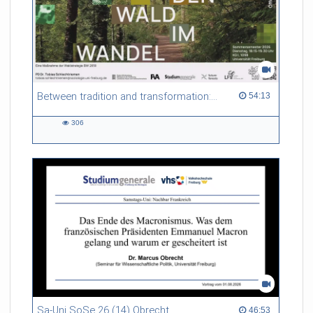
Between tradition and transformation: how owners, advisers and institutions co-create knowledge for resilient forests in Europe
54:13 duration
54:13
306
306
views
Sa-Uni SoSe 26 (14) Obrecht
46:53 duration
46:53