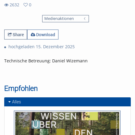
2632
0
0
2632
favorites
Medienaktionen
views
Share
Download
hochgeladen 15. Dezember 2025
Technische Betreuung: Daniel Wizemann
Empfohlen
Alles