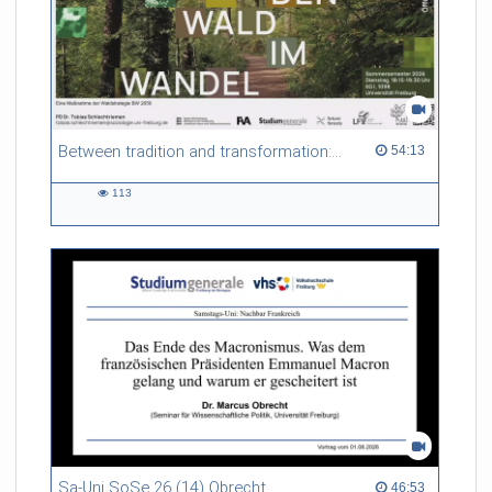
Between tradition and transformation: how owners, advisers and institutions co-create knowledge for resilient forests in Europe
54:13 duration
54:13
113
113
views
Sa-Uni SoSe 26 (14) Obrecht
46:53 duration
46:53