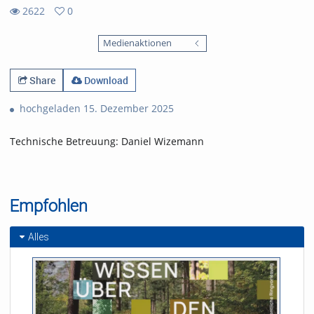
2622
0
0
2622
favorites
Medienaktionen
views
Share
Download
hochgeladen 15. Dezember 2025
Technische Betreuung: Daniel Wizemann
Empfohlen
Alles