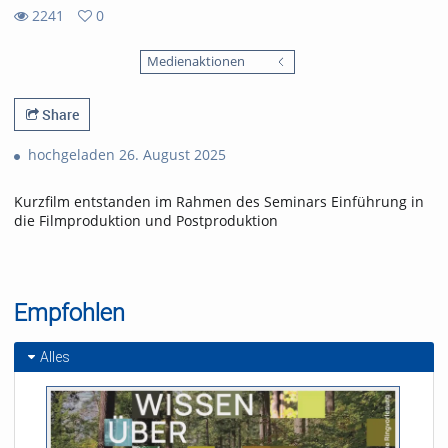
2241
0
0
2241
favorites
Medienaktionen
views
Share
hochgeladen 26. August 2025
Kurzfilm entstanden im Rahmen des Seminars Einführung in
die Filmproduktion und Postproduktion
Empfohlen
Alles