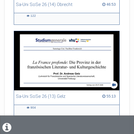
Sa-Uni SoSe 26 (14) Obrecht
46:53 duration
46:53
122
122
views
Sa-Uni SoSe 26 (13) Gelz
55:13 duration
55:13
904
904
views