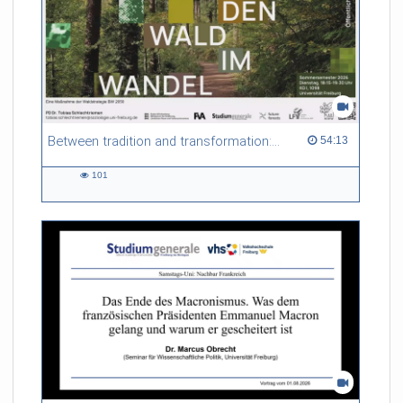
Between tradition and transformation: how owners, advisers and institutions co-create knowledge for resilient forests in Europe
54:13 duration
54:13
101
101
views