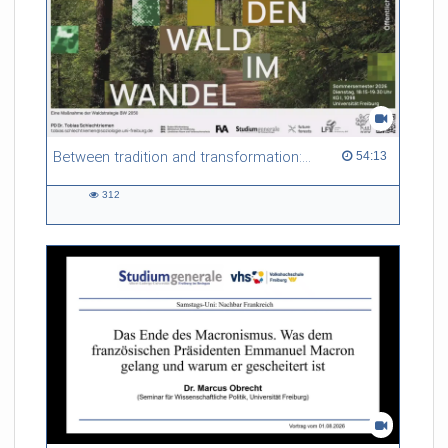
Between tradition and transformation: how owners, advisers and institutions co-create knowledge for resilient forests in Europe
54:13 duration
54:13
312
312
views