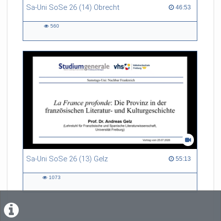
Sa-Uni SoSe 26 (14) Obrecht
46:53 duration
46:53
560
560
views
Sa-Uni SoSe 26 (13) Gelz
55:13 duration
55:13
1073
1073
views