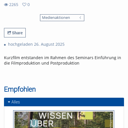
2265
0
0
2265
favorites
Medienaktionen
views
Share
hochgeladen 26. August 2025
Kurzfilm entstanden im Rahmen des Seminars Einführung in
die Filmproduktion und Postproduktion
Empfohlen
Alles