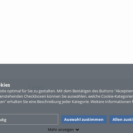
kies
Links
te optimal für Sie zu gestalten. Mit dem Bestätigen des Buttons "Akzepti
ntenstehenden Checkboxen können Sie auswählen, welche Cookie-Kategorien
Sitemap
gen" erhalten Sie eine Beschreibung jeder Kategorie. Weitere Informationen f
Auswahl zustimmen
Allen zus
dig
Mehr anzeigen