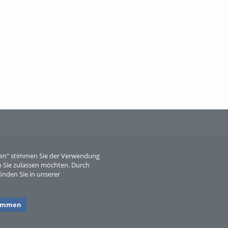
When Particle Physics Gets Hot: A
Journey Throu...
Sperber
eren" stimmen Sie der Verwendung
 Sie zulassen möchten. Durch
inden Sie in unserer
timmen