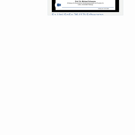
Sa-Uni SoSe 26 (12) Schwarze
Meanings of Forests: A Collaborative
Comparativ...
Als der Wald eine Zukunftsfrage
wurde. Wissen, ...