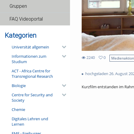
Gruppen
FAQ Videoportal
Kategorien
Universität allgemein
Informationen zum
2240
0
Medienaktio
Studium
0
2240
favorites
ACT - Africa Centre for
views
hochgeladen 26. August 20
Transregional Research
Biologie
Kurzfilm entstanden im Rahm
Centre for Security and
Society
Chemie
Digitales Lehren und
Lernen
FMF - Freiburger