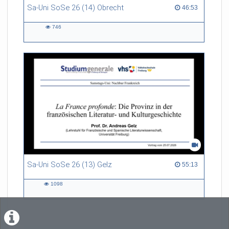
Sa-Uni SoSe 26 (14) Obrecht
46:53 duration
46:53
746
746
views
Sa-Uni SoSe 26 (13) Gelz
55:13 duration
55:13
1098
1098
views