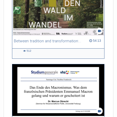
Between tradition and transformation: how owners, advisers and institutions co-create knowledge for resilient forests in Europe
54:13 duration
54:13
512
512
views