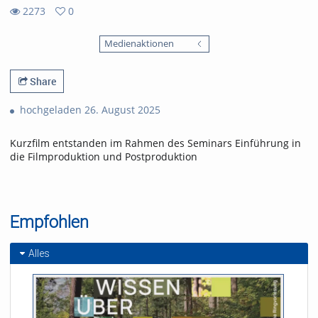
2273
0
0
2273
favorites
Medienaktionen
views
Share
hochgeladen 26. August 2025
Kurzfilm entstanden im Rahmen des Seminars Einführung in
die Filmproduktion und Postproduktion
Empfohlen
Alles