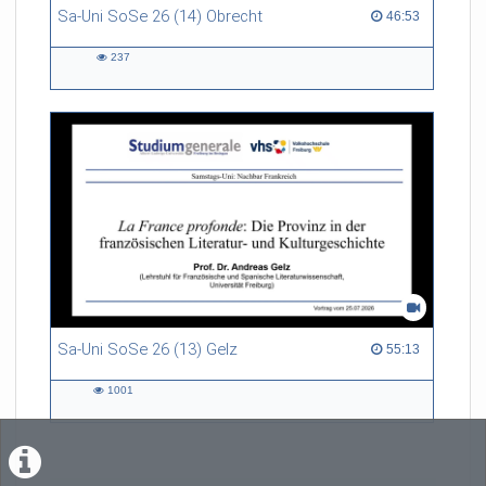
Sa-Uni SoSe 26 (14) Obrecht
46:53 duration
46:53
237
237
views
Sa-Uni SoSe 26 (13) Gelz
55:13 duration
55:13
1001
1001
views