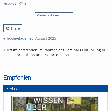
2253
0
0
2253
favorites
Medienaktionen
views
Share
hochgeladen 26. August 2025
Kurzfilm entstanden im Rahmen des Seminars Einführung in
die Filmproduktion und Postproduktion
Empfohlen
Alles