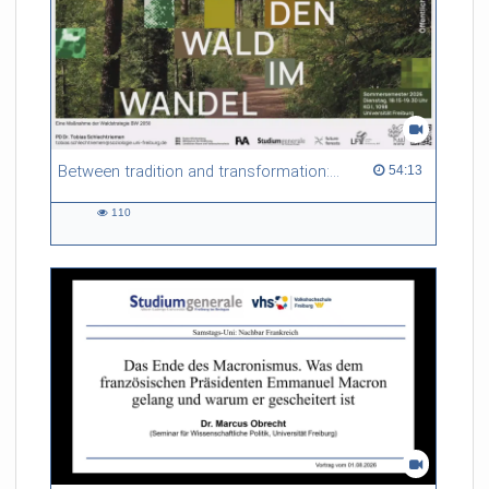
Between tradition and transformation: how owners, advisers and institutions co-create knowledge for resilient forests in Europe
54:13 duration
54:13
110
110
views