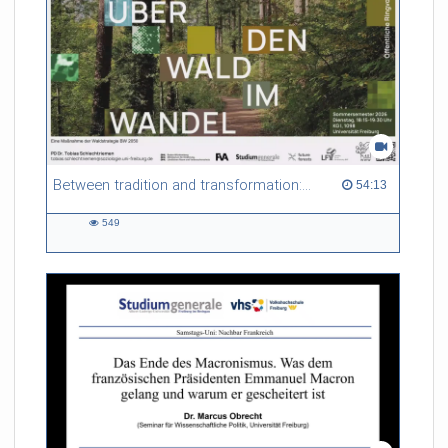
Referent/in:
Andreas Nagel
Between tradition and transformation: how owners, advisers and institutions co-create knowledge for resilient forests in Europe
54:13 duration
54:13
549
549
views