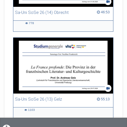
Sa-Uni SoSe 26 (14) Obrecht
46:53 duration
46:53
778
778
views
Sa-Uni SoSe 26 (13) Gelz
55:13 duration
55:13
1103
1103
views