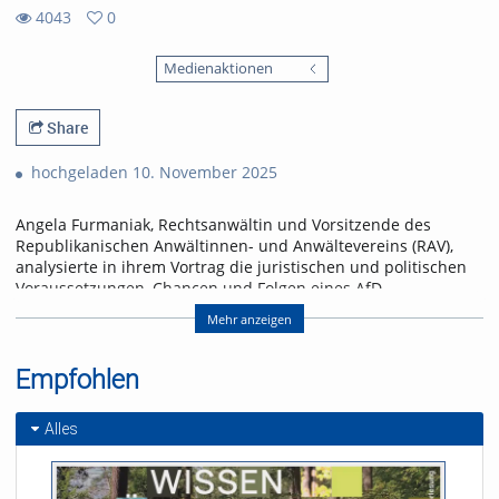
4043
0
0
4043
favorites
Medienaktionen
views
Share
hochgeladen 10. November 2025
Angela Furmaniak, Rechtsanwältin und Vorsitzende des
Republikanischen Anwältinnen- und Anwältevereins (RAV),
analysierte in ihrem Vortrag die juristischen und politischen
Voraussetzungen, Chancen und Folgen eines AfD-
Verbotsverfahrens.
Mehr anzeigen
Im Anschluss diskutierten die Freiburger
Bundestagsabgeordneten Chantal Kopf (Bündnis 90/Die
Empfohlen
Grünen) und Vinzenz Glaser (Die Linke) und die
Kommunalpolitiker*innen Viviane Sigg (SPD) und Katrin Kern
(CDU) über ein mögliches Parteiverbot. Organisiert wurde die
Alles
Veranstaltung vom Freiburger Appell und dem Arbeitskreis
kritischer Jurist_innen (akj).